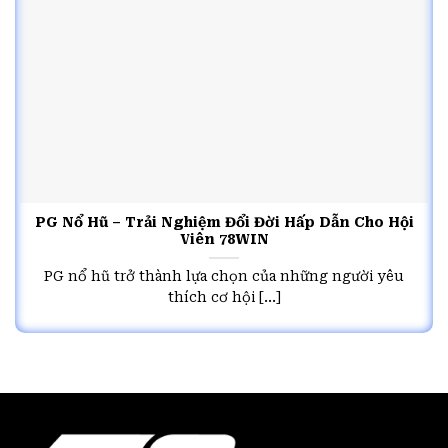
PG Nổ Hũ – Trải Nghiệm Đổi Đời Hấp Dẫn Cho Hội
Viên 78WIN
PG nổ hũ trở thành lựa chọn của những người yêu
thích cơ hội [...]