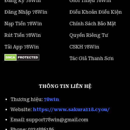
Đăng Ký 78Win
Giới Thiệu 78Win
Đăng Nhập 78Win
Điều Khoản Điều Kiện
Nạp Tiền 78Win
Chính Sách Bảo Mật
Rút Tiền 78Win
Quyền Riêng Tư
Tải App 78Win
CSKH 78Win
Tác Giả Thanh Sơn
THÔNG TIN LIÊN HỆ
Thương hiệu:
78win
Website:
https://www.sakura118.cyou/
Email: support78win@gmail.com
Phone: 0334886186