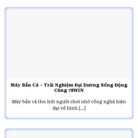
Máy Bắn Cá – Trải Nghiệm Đại Dương Sống Động
Cùng 78WIN
Máy bắn cá thu hút người chơi nhờ công nghệ hiện
đại về hình [...]