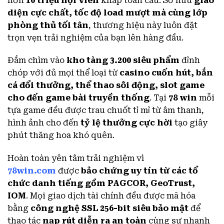
hơn
10 triệu hội viên
khắp toàn cầu. Sở hữu
giao
diện cực chất, tốc độ load mượt mà cùng lớp
phòng thủ tối tân
, thương hiệu này luôn đặt
trọn vẹn trải nghiệm của bạn lên hàng đầu.
Đắm chìm vào
kho tàng 3.200 siêu phẩm
đỉnh
chóp với đủ mọi thể loại từ
casino cuốn hút, bắn
cá đổi thưởng, thể thao sôi động, slot game
cho đến game bài
truyền thống
. Tại
78 win
mỗi
tựa game đều được trau chuốt tỉ mỉ từ âm thanh,
hình ảnh cho đến
tỷ lệ thưởng cực hời
tạo giây
phút thăng hoa khó quên.
Hoàn toàn yên tâm trải nghiệm vì
78win.com
được
bảo chứng uy tín từ các tổ
chức danh tiếng gồm PAGCOR, GeoTrust,
IOM
. Mọi giao dịch tài chính đều được mã hóa
bằng
công nghệ SSL 256-bit siêu bảo mật
để
thao tác
nạp rút diễn ra an toàn
cùng sự nhanh