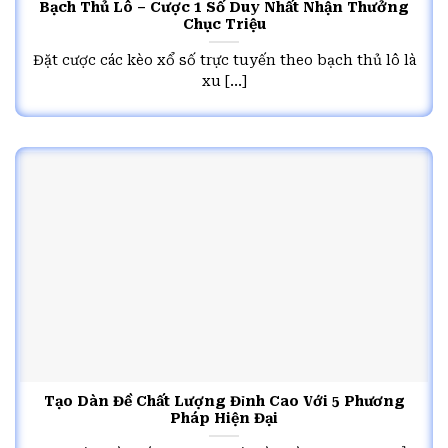
Bạch Thủ Lô – Cược 1 Số Duy Nhất Nhận Thưởng
Chục Triệu
Đặt cược các kèo xổ số trực tuyến theo bạch thủ lô là
xu [...]
Tạo Dàn Đề Chất Lượng Đỉnh Cao Với 5 Phương
Pháp Hiện Đại