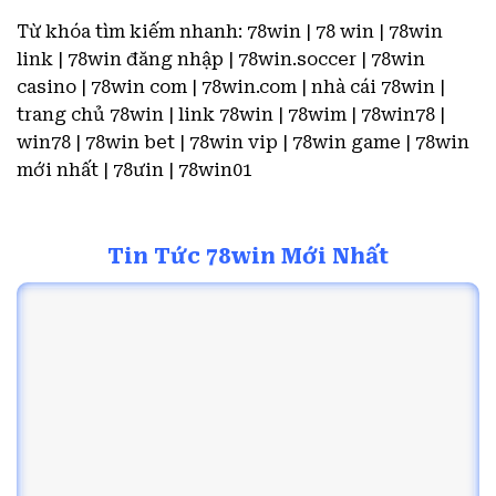
Từ khóa tìm kiếm nhanh: 78win | 78 win | 78win
link | 78win đăng nhập | 78win.soccer | 78win
casino | 78win com | 78win.com | nhà cái 78win |
trang chủ 78win | link 78win | 78wim | 78win78 |
win78 | 78win bet | 78win vip | 78win game |
78win
mới nhất | 78ưin | 78win01
Tin Tức 78win Mới Nhất